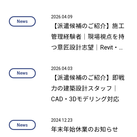
即戦力｜MAYA・Zbrush・
Substance Painter活用可
2026.04.09
【派遣候補のご紹介】施工
管理経験者｜現場視点を持
つ意匠設計志望｜Revit・
Rhino・Grasshopper活用可
2026.04.03
【派遣候補のご紹介】即戦
力の建築設計スタッフ｜
CAD・3Dモデリング対応
2024.12.23
年末年始休業のお知らせ