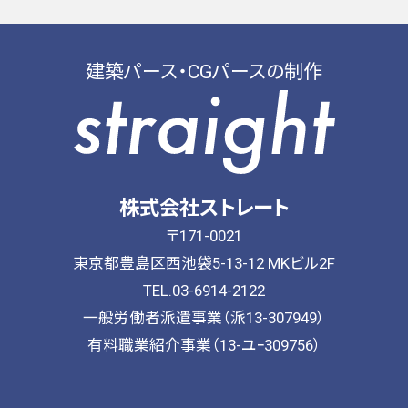
2025年10月
(2)
2025年8月
(1)
建築パース・CGパースの制作
建築CG制作・人材派遣紹介
2025年7月
(2)
2025年5月
(1)
2025年3月
(1)
2025年2月
(1)
2024年10月
(1)
株式会社ストレート
2024年8月
(1)
〒171-0021
2024年7月
(1)
東京都豊島区西池袋5-13-12 MKビル2F
TEL.03-6914-2122
2024年6月
(1)
一般労働者派遣事業（派13-307949）
2024年5月
(1)
有料職業紹介事業（13-ユｰ309756）
2024年4月
(1)
2024年3月
(1)