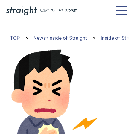
建築パース・CGパースの制作
建築CG制作・人材派遣紹介
TOP
News・Inside of Straight
Inside of Strai