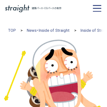
建築パース・CGパースの制作
建築CG制作・人材派遣紹介
TOP
News・Inside of Straight
Inside of Strai