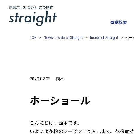
建築パース・CGパースの制作
建築CG制作・人材派遣紹介
事業概要
TOP
News・Inside of Straight
Inside of Straight
ホー
2020.02.03
西本
ホーショール
こんにちは。西本です。
いよいよ花粉のシーズンに突入します。花粉症持