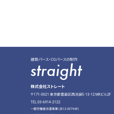
建築パース・CGパースの制作
建築CG制作・人材派遣紹介
株式会社ストレート
〒171-0021
東京都豊島区西池袋5-13-12 MKビル2F
TEL.03-6914-2122
一般労働者派遣事業（派13-307949）