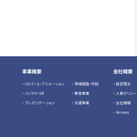
事業概要
会社概要
CGパース・アニメーション
現場調査・作図
経営理念
パノラマ・VR
教育事業
人事ポリシー
プレゼンテーション
派遣事業
会社情報
Access